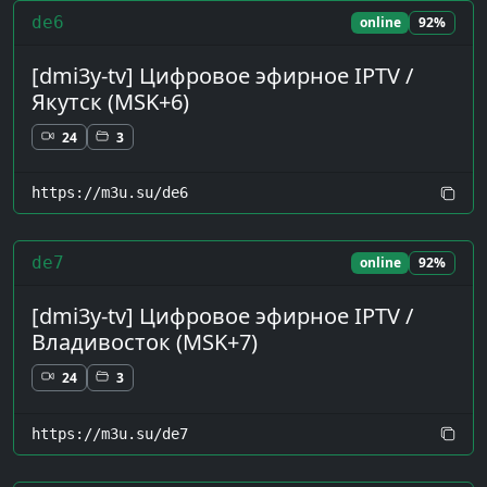
de6
online
92%
[dmi3y-tv] Цифровое эфирное IPTV /
Якутск (MSK+6)
24
3
https://m3u.su/de6
de7
online
92%
[dmi3y-tv] Цифровое эфирное IPTV /
Владивосток (MSK+7)
24
3
https://m3u.su/de7