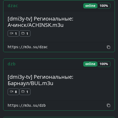
dzac
online
100%
[dmi3y-tv] Региональные:
Ачинск/ACHINSK.m3u
1
1
https://m3u.su/dzac
dzb
online
100%
[dmi3y-tv] Региональные:
Барнаул/BUL.m3u
8
1
https://m3u.su/dzb