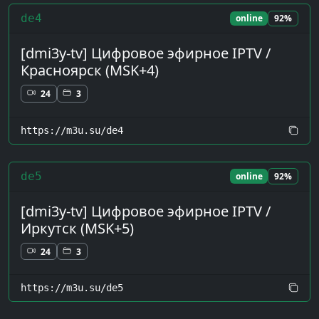
de4
online
92%
[dmi3y-tv] Цифровое эфирное IPTV /
Красноярск (MSK+4)
24
3
https://m3u.su/de4
de5
online
92%
[dmi3y-tv] Цифровое эфирное IPTV /
Иркутск (MSK+5)
24
3
https://m3u.su/de5