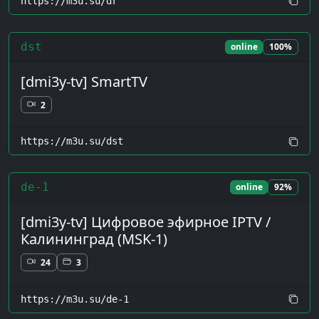
https://m3u.su/dr
dst
online
100%
[dmi3y-tv] SmartTV
2
https://m3u.su/dst
de-1
online
92%
[dmi3y-tv] Цифровое эфирное IPTV /
Калининград (MSK-1)
24
3
https://m3u.su/de-1