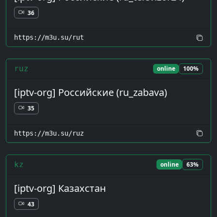
36
https://m3u.su/rut
ruz
online
100%
[iptv-org] Российские (ru_zabava)
35
https://m3u.su/ruz
kz
online
63%
[iptv-org] Казахстан
43