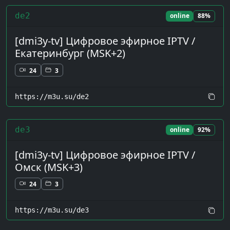
de2
online
88%
[dmi3y-tv] Цифровое эфирное IPTV /
Екатеринбург (MSK+2)
24
3
https://m3u.su/de2
de3
online
92%
[dmi3y-tv] Цифровое эфирное IPTV /
Омск (MSK+3)
24
3
https://m3u.su/de3