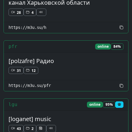
канал Харьковской области
28
4
https://m3u.su/h
pfr
online
84%
[polzafre] Радио
31
12
https://m3u.su/pfr
lgu
online
95%
[loganet] music
43
2