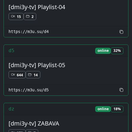
[dmi3y-tv] Playlist-04
15
2
https://m3u.su/d4
d5
online
32%
[dmi3y-tv] Playlist-05
644
14
https://m3u.su/d5
dz
online
18%
[dmi3y-tv] ZABAVA