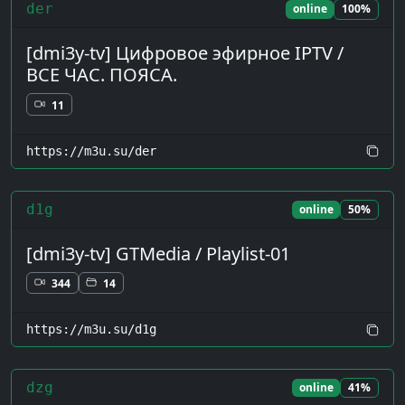
der
online
100%
[dmi3y-tv] Цифровое эфирное IPTV /
ВСЕ ЧАС. ПОЯСА.
11
https://m3u.su/der
d1g
online
50%
[dmi3y-tv] GTMedia / Playlist-01
344
14
https://m3u.su/d1g
dzg
online
41%