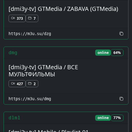
[dmi3y-tv] GTMedia / ZABAVA (GTMedia)
373
7
https://m3u.su/dzg
dmg
online
64%
[dmi3y-tv] GTMedia / ВСЕ
МУЛЬТФИЛЬМЫ
427
2
https://m3u.su/dmg
d1m1
online
77%