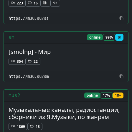
223
16
https://m3u.su/ss
sm
online
99%
[smolnp] - Мир
354
22
https://m3u.su/sm
mus2
online
17%
18+
Музыкальные каналы, радиостанции,
сборники из Я.Музыки, по жанрам
1869
13