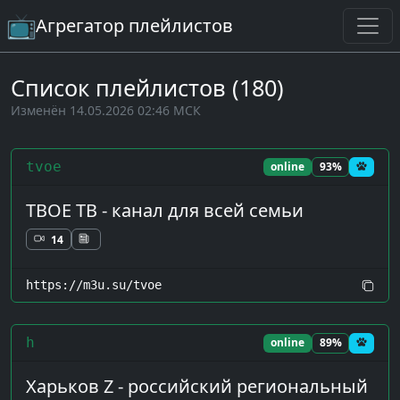
Агрегатор плейлистов
Список плейлистов (180)
Изменён 14.05.2026 02:46 МСК
tvoe
online
93%
ТВОЕ ТВ - канал для всей семьи
14
https://m3u.su/tvoe
h
online
89%
Харьков Z - российский региональный