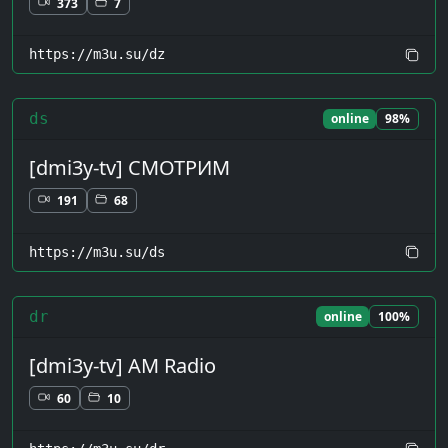
373
7
https://m3u.su/dz
ds
online
98%
[dmi3y-tv] СМОТРИМ
191
68
https://m3u.su/ds
dr
online
100%
[dmi3y-tv] AM Radio
60
10