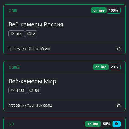
cam
online
100%
Веб-камеры Россия
109
2
https://m3u.su/cam
cam2
online
29%
Веб-камеры Мир
1485
34
https://m3u.su/cam2
so
online
98%