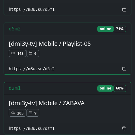
https://m3u.su/d5m1
d5m2
online
71%
[dmi3y-tv] Mobile / Playlist-05
148
6
https://m3u.su/d5m2
dzm1
online
60%
[dmi3y-tv] Mobile / ZABAVA
205
9
https://m3u.su/dzm1