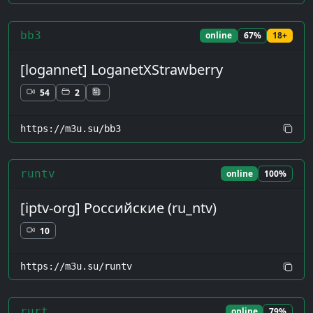
bb3
online
67%
18+
[logannet] LoganetXStrawberry
54
2
https://m3u.su/bb3
runtv
online
100%
[iptv-org] Российские (ru_ntv)
10
https://m3u.su/runtv
rurt
online
79%