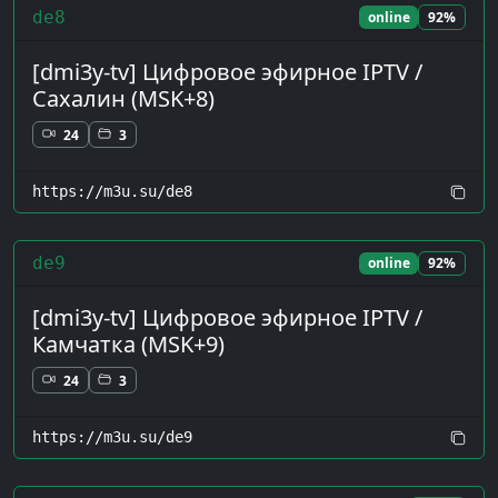
de8
online
92%
[dmi3y-tv] Цифровое эфирное IPTV /
Сахалин (MSK+8)
24
3
https://m3u.su/de8
de9
online
92%
[dmi3y-tv] Цифровое эфирное IPTV /
Камчатка (MSK+9)
24
3
https://m3u.su/de9