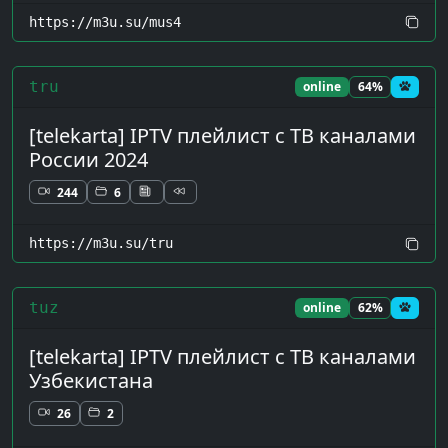
https://m3u.su/mus4
tru
online
64%
[telekarta] IPTV плейлист с ТВ каналами
России 2024
244
6
https://m3u.su/tru
tuz
online
62%
[telekarta] IPTV плейлист с ТВ каналами
Узбекистана
26
2