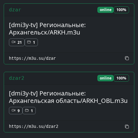
dzar
online
100%
[dmi3y-tv] Региональные:
Архангельск/ARKH.m3u
21
1
https://m3u.su/dzar
dzar2
online
100%
[dmi3y-tv] Региональные:
Архангельская область/ARKH_OBL.m3u
9
1
https://m3u.su/dzar2