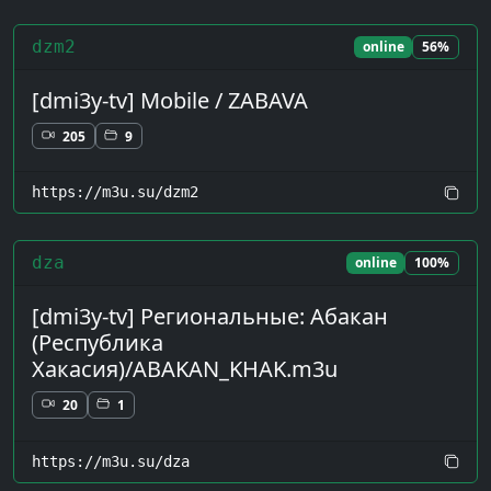
dzm2
online
56%
[dmi3y-tv] Mobile / ZABAVA
205
9
https://m3u.su/dzm2
dza
online
100%
[dmi3y-tv] Региональные: Абакан
(Республика
Хакасия)/ABAKAN_KHAK.m3u
20
1
https://m3u.su/dza