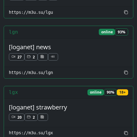
https://m3u.su/lgu
lgn
online
93%
[loganet] news
27
2
https://m3u.su/lgn
lgx
online
90%
18+
[loganet] strawberry
20
2
https://m3u.su/lgx