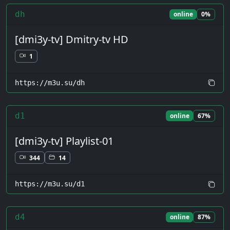
dh
online
0%
[dmi3y-tv] Dmitry-tv HD
1
https://m3u.su/dh
d1
online
67%
[dmi3y-tv] Playlist-01
344
14
https://m3u.su/d1
d4
online
87%