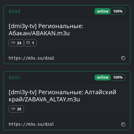
dza2
online
100%
[dmi3y-tv] Региональные:
Абакан/ABAKAN.m3u
24
1
https://m3u.su/dza2
dzal
online
100%
[dmi3y-tv] Региональные: Алтайский
край/ZABAVA_ALTAY.m3u
20
https://m3u.su/dzal