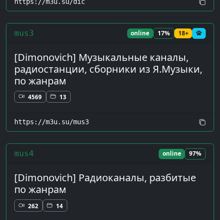
https://m3u.su/dic
mus3
online
17%
18+
[Dimonovich] Музыкальные каналы,
радиостанции, сборники из Я.Музыки,
по жанрам
4569
13
https://m3u.su/mus3
mus4
online
97%
[Dimonovich] Радиоканалы, разбитые
по жанрам
262
14