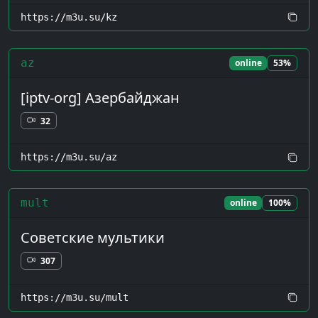
https://m3u.su/kz
az
online
53%
[iptv-org] Азербайджан
32
https://m3u.su/az
mult
online
100%
Советские мультики
307
https://m3u.su/mult