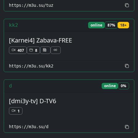
https://m3u.su/tuz
kk2
online
87%
18+
[Karnei4] Zabava-FREE
407
8
https://m3u.su/kk2
d
online
0%
[dmi3y-tv] D-TV6
1
https://m3u.su/d