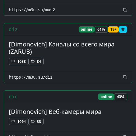
https://m3u.su/mus2
diz
online
61%
18+
[Dimonovich] Каналы со всего мира
(ZARUB)
1038
84
https://m3u.su/diz
dic
online
43%
[Dimonovich] Веб-камеры мира
1094
33