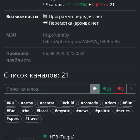
каналы:
21 (100%)
+
0 (0%)
= 21
Возможности
Программа передач: нет
Перемотка (архив): нет
M3U
http://dmi3y-
tv6.ru/iptv/region/ZABAVA_TVER.m3u
Проверка
06.08.2026 02:20:32
плейлиста
Список каналов:
21
21
0
#RU
#army
#central
#child
#comedy
#docs
#film
#fun
#hd
#local
#mystic
#news
#politic
#series
#sport
#travel
1
НТВ (Тверь)