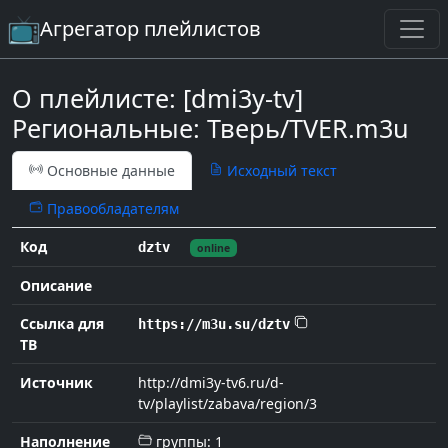
Агрегатор плейлистов
О плейлисте: [dmi3y-tv]
Региональные: Тверь/TVER.m3u
Основные данные
Исходный текст
Правообладателям
Код
dztv
online
Описание
Ccылка для
https://m3u.su/dztv
ТВ
Источник
http://dmi3y-tv6.ru/d-
tv/playlist/zabava/region/3
Наполнение
группы: 1