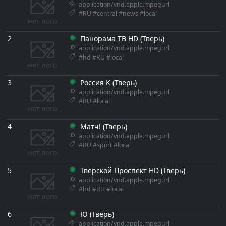
application/vnd.apple.mpegurl
#RU
#central
#news
#local
2
Панорама ТВ HD (Тверь)
application/vnd.apple.mpegurl
#hd
#RU
#local
3
Россия K (Тверь)
application/vnd.apple.mpegurl
#RU
#local
4
Матч! (Тверь)
application/vnd.apple.mpegurl
#RU
#sport
#local
5
Тверской Проспект HD (Тверь)
application/vnd.apple.mpegurl
#hd
#RU
#local
6
Ю (Тверь)
application/vnd.apple.mpegurl