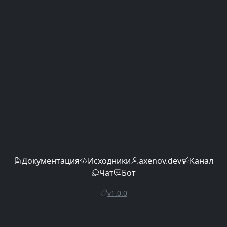
Документация
Исходники
axenov.dev
Канал
Чат
Бот
v1.0.0