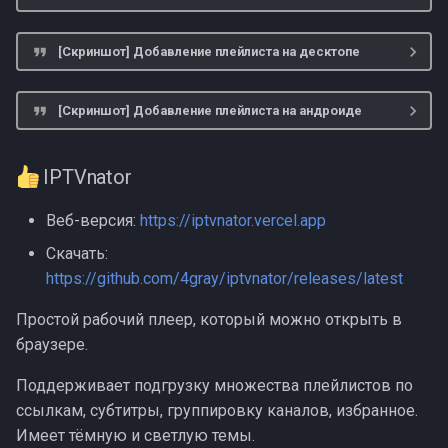
Lazy IPTV Deluxe
[Скриншот] Добавление плейлиста на десктопе
Perfect Player
[Скриншот] Добавление плейлиста на андроиде
TiviMate
IPTVnator
OTT Navigator
Веб-версия:
https://iptvnator.vercel.app
IPTV Player Live
Скачать:
https://github.com/4gray/iptvnator/releases/latest
macOS, iOS, AppleTV
Простой рабочий плеер, который можно открыть в
GoodPlayer
браузере.
ProgTV
Поддерживает подгрузку множества плейлистов по
ссылкам, субтитры, группировку каналов, избранное.
microiptv
Имеет тёмную и светлую темы.