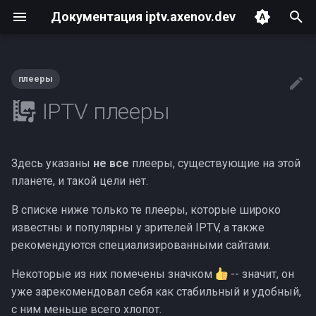
Документация iptv.axenov.dev
И
н
плееры
Кроссплатформенные
Быстрый старт
Среда разработки
playlists.ini
Бот
Команда help
и
IPTV плееры
ц
VLC Media Player
Как работает iptvc
Telegram-бот
channels.json
Чат
Команда check
и
Здесь указаны
не все
плееры, существующие на этой
IPTVnator
Настройки окружения
Сборка документации
*.m3u (*.m3u8)
Команда version
а
планете, и такой цели нет.
(файл .env)
IPTV Web Player
Развёртывание и
л
В списке ниже только те плееры, которые широко
Работа в терминале
доставка обновлений
и
известны и популярны у зрителей IPTV, а также
Kodi
рекомендуются специализированными сайтами.
з
KMPlayer
Некоторые из них помечены значком
-- значит, он
а
уже зарекомендовал себя как стабильный и удобный,
ц
OttPlayer
с ним меньше всего хлопот.