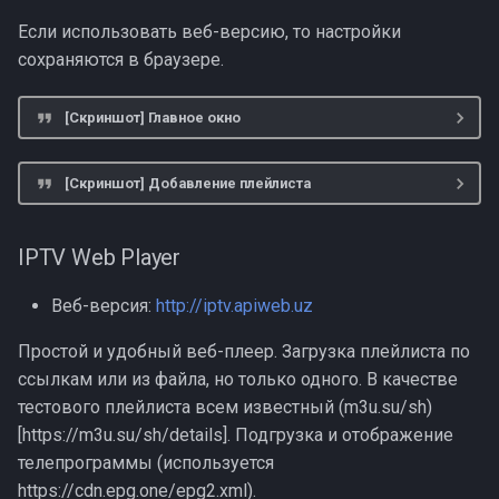
Если использовать веб-версию, то настройки
Xtream IPTV
сохраняются в браузере.
Nplayer
[Скриншот] Главное окно
Nplayer Lite
[Скриншот] Добавление плейлиста
IPTV плеер
IPTV Web Player
Peers.TV
Веб-версия:
http://iptv.apiweb.uz
SPB TV Россия
Простой и удобный веб-плеер. Загрузка плейлиста по
Русское TV
ссылкам или из файла, но только одного. В качестве
тестового плейлиста всем известный (m3u.su/sh)
Tviz
[https://m3u.su/sh/details]. Подгрузка и отображение
телепрограммы (используется
Лайм HD TV
https://cdn.epg.one/epg2.xml).