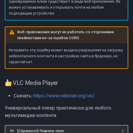
одновременно и/или существуют в виде веб-приложения. Их
Мобильные
можно устанавливать и открывать почти на любом
подходящем устройстве.
Кроссплатформенные
Веб-приложения могут не работать со сторонними
GSE SMART IPTV
плейлистами из-за ошибок CORS
Исправить эту ошибку может выдача разрешения на загрузку
Android
небезопасного контента в настройках сайта в браузере, но
гарантий нет.
Televizo
M3U
VLC Media Player
IPTV (Александр
Скачать:
https://www.videolan.org/vlc/
Софронов)
Универсальный плеер практически для любого
мультимедиа-контента.
IPTV# (IPTV Sharp)
Lazy IPTV
[Скриншот] Главное окно