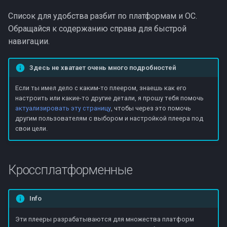
и
Ott-Play
Список для удобства разбит по платформам и ОС.
я
Обращайся к содержанию справа для быстрой
Десктопные
навигации.
п
о
Windows
Здесь не хватает очень много подробностей
и
Если ты имел дело с каким-то плеером, знаешь как его
IP-TV Player
с
настроить или какие-то другие детали, я прошу тебя помочь
актуализировать эту страницу
, чтобы через это помочь
Linux
к
другим пользователям с выбором и настройкой плеера под
свои цели.
а
yuki-iptv
SmartTV
Кроссплатформенные
SS IPTV
Info
Forkplayer
Эти плееры разрабатываются для множества платформ